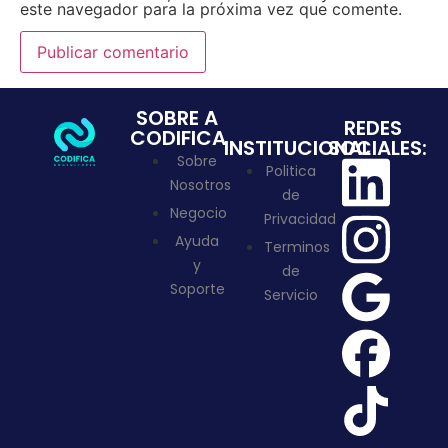
este navegador para la próxima vez que comente.
SOBRE A
REDES
CODIFICA
INSTITUCIONAL
SOCIALES:
Sobre
Politica
Nosotros
de
Negocio
Privacidad
Ayuda
Terminos
y
de
Soporte
Servicio