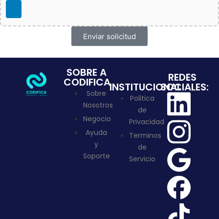
Enviar solicitud
SOBRE A
REDES
CODIFICA
INSTITUCIONAL
SOCIALES:
Sobre
Politica
Nosotros
de
Negocio
Privacidad
Ayuda
Terminos
y
de
Soporte
Servicio