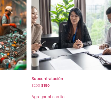
Subcontratación
$
200
$
150
Agregar al carrito