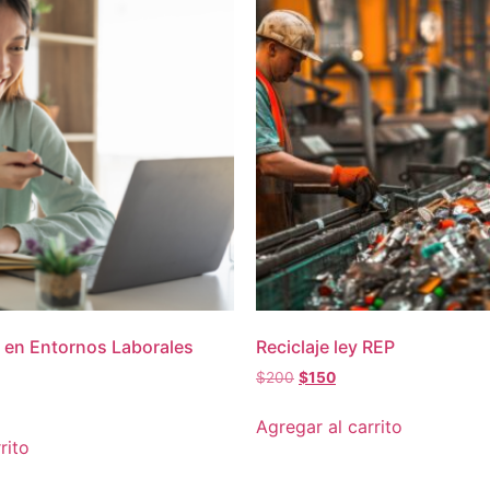
 en Entornos Laborales
Reciclaje ley REP
$
200
$
150
Agregar al carrito
rito