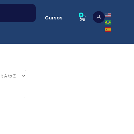
0
Cursos
BIENESTAR, SALUD Y DESARROLLO PERSONAL
(TMS)
Administración
del
tiempo/planificación
laboral