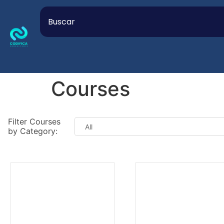
Courses
Filter Courses
by Category:
GESTIÓN EMPRESARIAL
DIVER
Accountability:
Acoso
Responsabilidad
labo
Personal
y