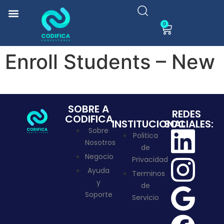
0
Enroll Students – New
SOBRE A
REDES
CODIFICA
INSTITUCIONAL
SOCIALES:
Sobre
Politica
Nosotros
de
Negocio
Privacidad
Ayuda
Terminos
y
de
Soporte
Servicio