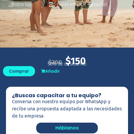
Todos los
25
Español
niveles
$
150
$
200
50% de descuento
Comprar
Añadir
¿Buscas capacitar a tu equipo?
Conversa con nuestro equipo por WhatsApp y
recibe una propuesta adaptada a las necesidades
de tu empresa
Háblanos