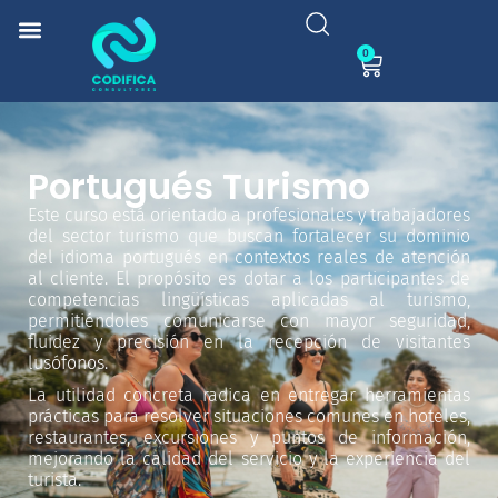
0
Portugués Turismo
Este curso está orientado a profesionales y trabajadores
del sector turismo que buscan fortalecer su dominio
del idioma portugués en contextos reales de atención
al cliente. El propósito es dotar a los participantes de
competencias lingüísticas aplicadas al turismo,
permitiéndoles comunicarse con mayor seguridad,
fluidez y precisión en la recepción de visitantes
lusófonos.
La utilidad concreta radica en entregar herramientas
prácticas para resolver situaciones comunes en hoteles,
restaurantes, excursiones y puntos de información,
mejorando la calidad del servicio y la experiencia del
turista.