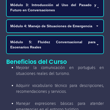
(horarios, servicios, direcciones).
✓ Léxico para describir lugares turísticos, menús y
Módulo 3: Introducción al Uso del Pasado y
atracciones locales.
Futuro en Conversaciones
✓ Construcción de frases interrogativas y
afirmativas sobre servicios específicos.
✓ Expresiones útiles para dar recomendaciones
personalizadas.
✓ Introducción al pretérito perfecto para narrar
Módulo 4: Manejo de Situaciones de Emergencia
experiencias pasadas.
✓ Vocabulario sobre transporte, alojamientos y
actividades recreativas.
✓ Uso del futuro simple para describir eventos y
✓ Frases básicas para emergencias médicas y de
Módulo 5: Fluidez Conversacional para
servicios próximos.
seguridad.
Escenarios Reales
✓ Frases comunes para detallar itinerarios y planes
✓ Cómo dar indicaciones claras sobre hospitales,
turísticos.
comisarías y protocolos sanitarios.
✓ Atención en recepción, restaurantes y
Beneficios del Curso
excursiones.
Mejorar la comunicación en portugués en
✓ Vocabulario para emergencias vinculadas al
situaciones reales del turismo.
turismo.
✓ Resolución de problemas frecuentes (reservas,
precios, confusiones).
Adquirir vocabulario técnico para descripciones,
✓ Uso de frases de cortesía y despedida
recomendaciones y servicios.
profesional.
Manejar expresiones básicas para atender
emergencias en el entorno turístico.