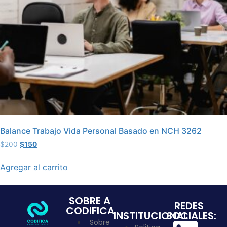
Balance Trabajo Vida Personal Basado en NCH 3262
$
200
$
150
Agregar al carrito
SOBRE A
REDES
CODIFICA
INSTITUCIONAL
SOCIALES:
Sobre