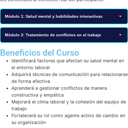
Módulo 1: Salud mental y habilidades interactivas
✓ Introducción a la salud mental en lugares de trabajo
Módulo 2: Tratamiento de conflictos en el trabajo
✓ Impacto del entorno laboral en el bienestar psicológico
✓ Comunicación interpersonal y asertiva
Beneficios del Curso
✓ Factores clave para un ambiente saludable
Identificará factores que afectan su salud mental en
✓ Saber escuchar, expresar y pedir
✓ Elementos socio-psicológicos de la comunicación
el entorno laboral
✓ Tipos de conflictos y respuestas constructivas
Adquirirá técnicas de comunicación para relacionarse
✓ Dificultades relacionales, juicios y afirmaciones
de forma efectiva
✓ Técnicas de motivación participativa
Aprenderá a gestionar conflictos de manera
✓ Técnicas de escucha activa e indagación apreciativa
constructiva y empática
✓ Desarrollo de confianza y cohesión de equipo
Mejorará el clima laboral y la cohesión del equipo de
✓ Comunicación efectiva: ofertas, peticiones y
trabajo
conversaciones
Fortalecerá su rol como agente activo de cambio en
su organización