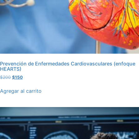
Prevención de Enfermedades Cardiovasculares (enfoque
HEARTS)
$
200
$
150
Agregar al carrito