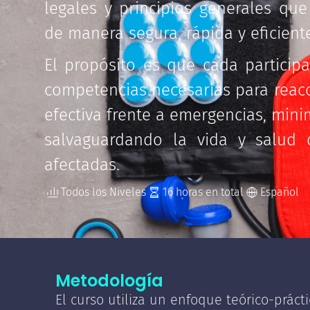
legales y principios generales qu
de manera segura, rápida y eficient
El propósito es que cada particip
competencias necesarias para reac
efectiva frente a emergencias, mini
salvaguardando la vida y salud 
afectadas.
Todos los Niveles
16
Español
Metodología
El curso utiliza un enfoque teórico-práct