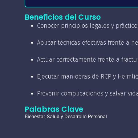
✓ ¿Qué son los primeros auxi
✓ Hemorragias y quemaduras
Beneficios del Curso
✓ Vendajes e inmovilización
Conocer principios legales y práctico
✓ Objetivos y principios gener
✓ Lesiones osteomusculares:
✓ Traslado de personas
Aplicar técnicas efectivas frente a 
desgarros musculares
✓ Consideraciones generales
✓ Maniobras de RCP y Heimli
Actuar correctamente frente a fract
✓ Traumatismo cerebral y cerv
✓ Manejo de intoxicaciones
Ejecutar maniobras de RCP y Heimlic
✓ Urgencias médicas
Prevenir complicaciones y salvar vida
Palabras Clave
Bienestar, Salud y Desarrollo Personal