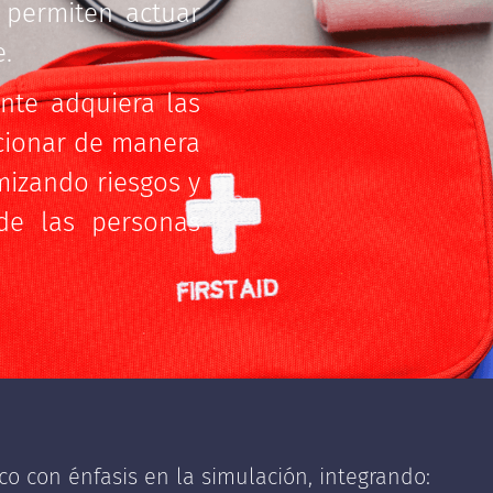
e permiten actuar
e.
ante adquiera las
cionar de manera
mizando riesgos y
de las personas
ico con énfasis en la simulación, integrando: