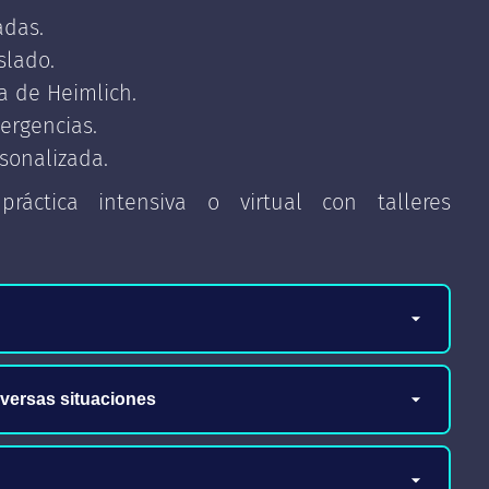
adas.
slado.
a de Heimlich.
ergencias.
rsonalizada.
ráctica intensiva o virtual con talleres
iversas situaciones
uación y factores de complicación