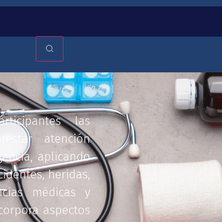
ticipantes las
restar atención
encia, aplicando
cidentes, heridas,
ncias médicas y
ncorpora aspectos