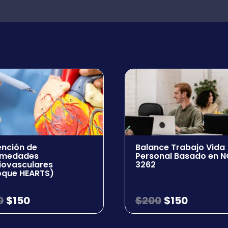
ención de
Balance Trabajo Vida
rmedades
Personal Basado en 
iovasculares
3262
oque HEARTS)
0
$
150
$
200
$
150