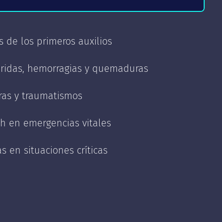
lios?
s de los primeros auxilios
ales
 fracturas, luxaciones, esguinces,
heridas, hemorragias y quemaduras
ch
uras y traumatismos
ical
h en emergencias vitales
s en situaciones críticas