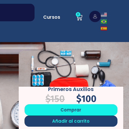
0
Cursos
Primeros Auxilios
$
150
$
100
Comprar
Añadir al carrito