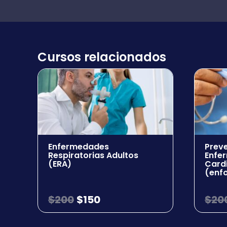
Cursos relacionados
Enfermedades
Prev
Respiratorias Adultos
Enfe
(ERA)
Card
(enf
$
200
$
150
$
20