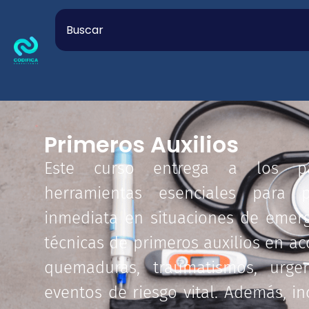
Primeros Auxilios
Este curso entrega a los par
herramientas esenciales para p
inmediata en situaciones de emerg
técnicas de primeros auxilios en ac
quemaduras, traumatismos, urge
eventos de riesgo vital. Además, i