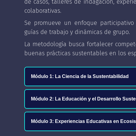
de casos, talleres de indagación, experie
colaborativas.
Se promueve un enfoque participativo y
guías de trabajo y dinámicas de grupo.
La metodología busca fortalecer compete
buenas prácticas sustentables en los esp
Módulo 1: La Ciencia de la Sustentabilidad
✓ Sustentabilidad y sostenibi
Módulo 2: La Educación y el Desarrollo Suste
✓ Bases de la legislación ambi
✓ Nuevos paradigmas educati
Módulo 3: Experiencias Educativas en Ecosi
✓ Ciencia y método científ