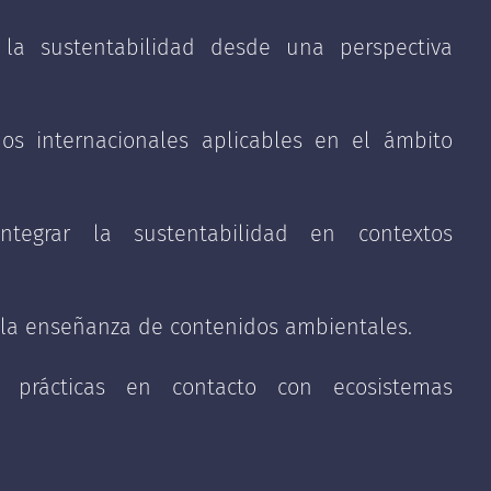
inencia sustentable.
 al aire libre.
la sustentabilidad desde una perspectiva
cial en la educación formal.
jo de riesgos.
 ODS.
la sustentabilidad.
dos internacionales aplicables en el ámbito
cias de terreno.
dad y demografía.
dos experimentales.
ecológica
tratégico para nuevas generaciones.
integrar la sustentabilidad en contextos
ación con la sustentabilidad.
 la enseñanza de contenidos ambientales.
as prácticas en contacto con ecosistemas