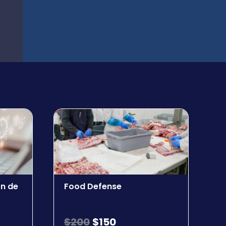
ón de
Food Defense
$
200
$
150