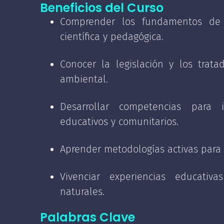
✓ Planes y programas con pert
Beneficios del Curso
✓ Fundamentos de la educación
ecológica.
Comprender los fundamentos de 
✓ Estrategias de motivación so
científica y pedagógica.
✓ Logística, seguridad y mane
✓ Tratados internacionales y
✓ Métodos de enseñanza para 
Conocer la legislación y los trata
✓ Transversalidad en experien
✓ Escasez hídrica, biodiversi
ambiental.
✓ Ecología recreativa y méto
✓ Metodología de indagación 
✓ Tecnologías y desarrollo es
Desarrollar competencias para 
educativos y comunitarios.
✓ Ciencias humanistas y su rel
Aprender metodologías activas para
Vivenciar experiencias educativ
naturales.
Palabras Clave