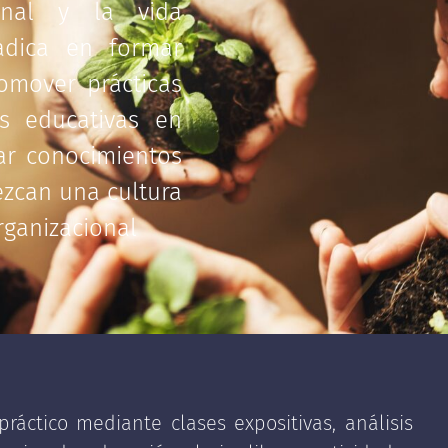
ional y la vida
radica en formar
omover prácticas
as educativas en
car conocimientos
ezcan una cultura
rganizacional
ráctico mediante clases expositivas, análisis