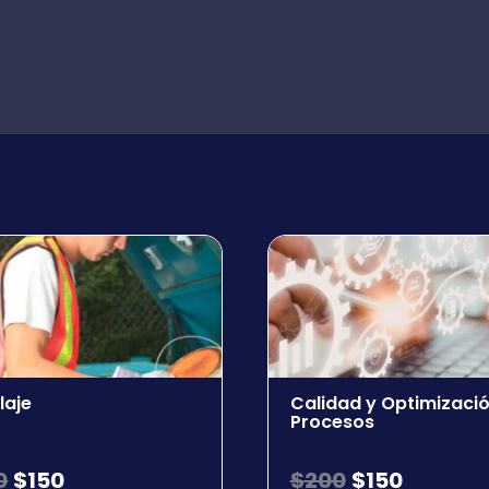
laje
Calidad y Optimizaci
Procesos
0
$
150
$
200
$
150