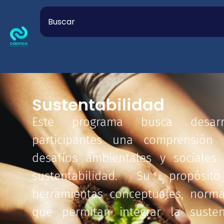
Sustentabilidad
Este programa busca desar
participantes una comprensión 
desafíos ambientales y sociales
sustentabilidad. Su propósi
herramientas conceptuales, normat
que permitan integrar la susten