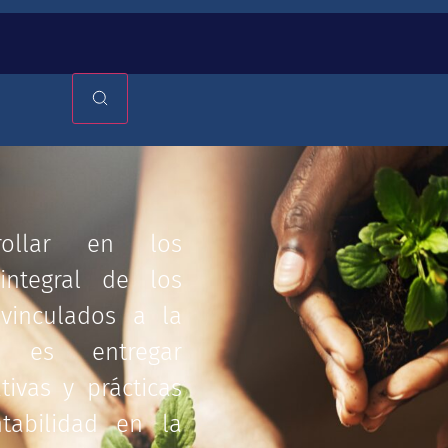
rollar en los
integral de los
 vinculados a la
to es entregar
ivas y prácticas
tabilidad en la