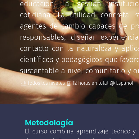
educación, la gestión instituc
cotidiana. La utilidad concreta 
agentes de cambio capaces de pr
responsables, diseñar experienci
contacto con la naturaleza y apli
científicos y pedagógicos que favor
sustentable a nivel comunitario y o
Todos los niveles
12
Español
Metodología
El curso combina aprendizaje teórico y p