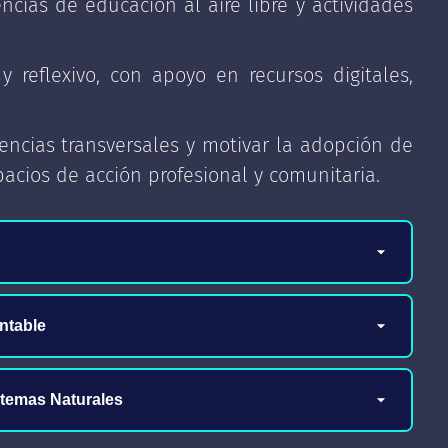
ncias de educación al aire libre y actividades
 reflexivo, con apoyo en recursos digitales,
ncias transversales y motivar la adopción de
acios de acción profesional y comunitaria.
lidad como paradigma.
ntable
ental chilena.
vos.
stemas Naturales
ico como soporte de la educación