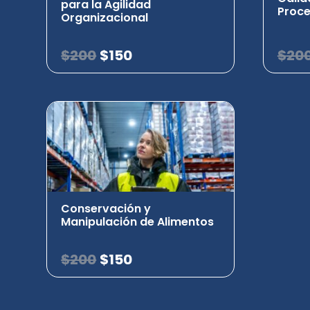
para la Agilidad
Proc
Organizacional
$
200
$
150
$
20
Conservación y
Manipulación de Alimentos
$
200
$
150