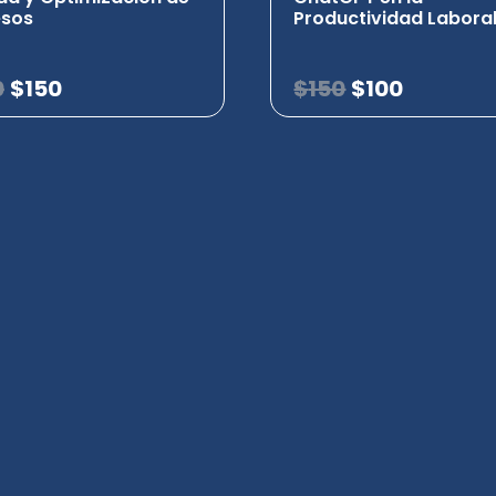
esos
Productividad Labora
0
$
150
$
150
$
100