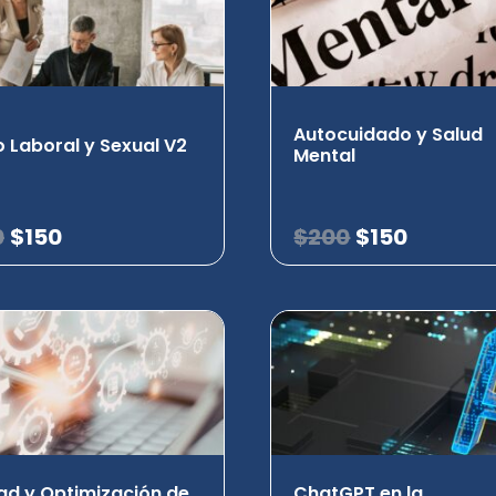
Autocuidado y Salud
 Laboral y Sexual V2
Mental
0
$
150
$
200
$
150
ad y Optimización de
ChatGPT en la