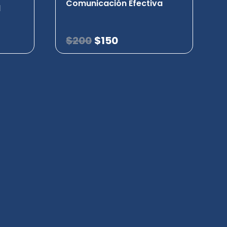
Comunicación Efectiva
l
$
200
$
150