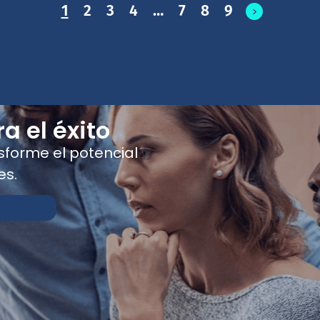
1
2
3
4
…
7
8
9
>
a el éxito
nsforme el potencial
es.