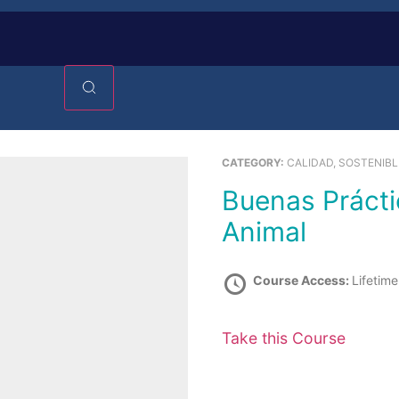
CATEGORY:
CALIDAD, SOSTENIBL
Buenas Prácticas y Normativa en Bienestar
Animal
Course Access:
Lifetime
Take this Course