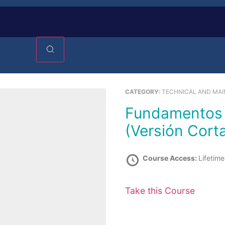
CATEGORY:
TECHNICAL AND MAI
Fundamentos de Mecánica Automotriz
(Versión Cort
Course Access:
Lifetime
Take this Course