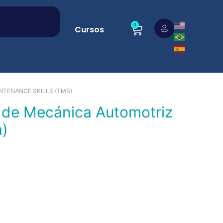
0
Cursos
NTENANCE SKILLS (TMS)
a)