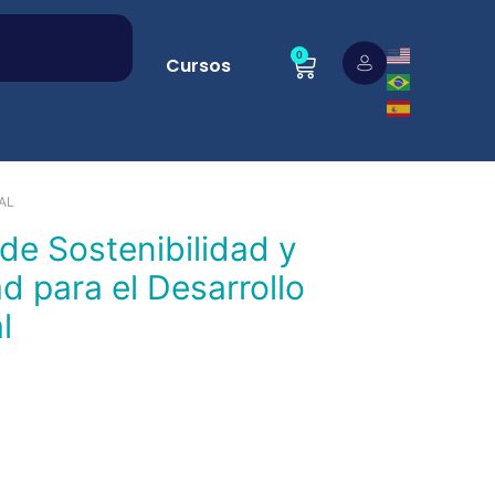
0
Cursos
AL
d para el Desarrollo
l