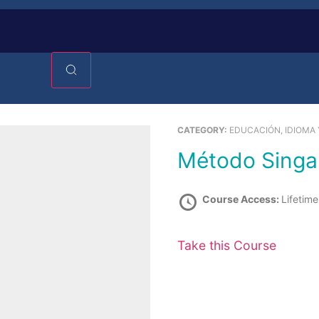
CATEGORY:
EDUCACIÓN, IDIOMA
Método Sing
Course Access:
Lifetime
Take this Course