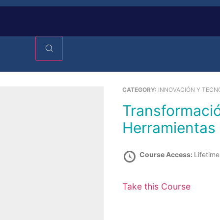
CATEGORY:
INNOVACIÓN Y TECN
Transformación Digital: Estrategias,
Herramientas 
Course Access:
Lifetime
Take this Course