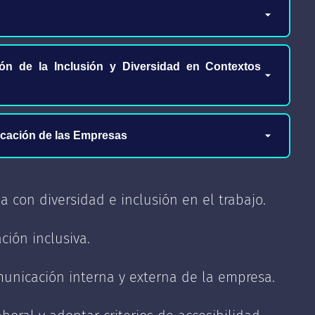
ón de la Inclusión y Diversidad en Contextos
scapacidades
onvención
icación de las Empresas
capacidad – pensión de invalidez
s que respaldan (Ley 20.422, Ley
municación organizacional
 con diversidad e inclusión en el trabajo.
ticas
nguaje inclusivo en el área de
ción inclusiva.
dó la utilización de estos términos?
aboral
omunicación interna y externa de la empresa.
vo?
 comunicacionales no sexistas ni
o