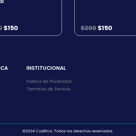
l sector comercio, ocio y servicios
al
ce?
mpresarial (marketing)
o obligatorio para mis trabajadores?
0
$
150
$
200
$
150
clusivo en el trabajo
ICA
INSTITUCIONAL
Politica de Privacidad
Terminos de Servicio
©2024 Codifica. Todos los derechos reservados.