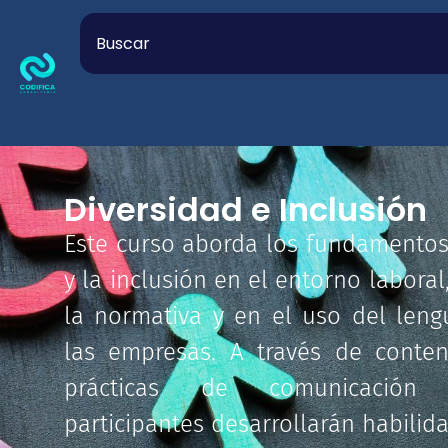
Diversidad e Inclusión
Este curso aborda los fundamentos
y la inclusión en el entorno labora
la normativa y en el uso del leng
las empresas. A través de conte
prácticas de comunicación i
participantes desarrollarán habilid