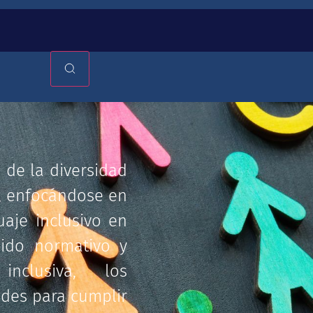
 de la diversidad
l, enfocándose en
uaje inclusivo en
nido normativo y
nclusiva, los
ades para cumplir