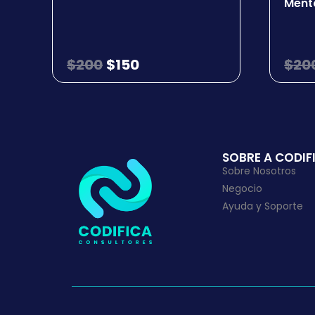
✓ Vocabulario y expresiones de
Ment
✓ ¿Qué obligaciones estable
✓ Publicidad y comunicación e
✓ Diversidad cultural y social
$
200
✓ ¿Cómo obtengo el certificad
$
150
$
20
✓ Fuentes consultadas
✓ Recomendaciones para ser in
✓ Perfiles ChileValora
✓ Requisitos según perfil
SOBRE A CODIF
Sobre Nosotros
Negocio
Ayuda y Soporte