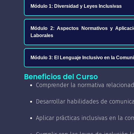
Módulo 1: Diversidad y Leyes Inclusivas
✓ ¿Qué es la inclusión?
Módulo 2: Aspectos Normativos y Aplicaci
Laborales
✓ Conociendo las distintas di
✓ Normativa internacional: C
Módulo 3: El Lenguaje Inclusivo en la Comun
✓ Registro nacional de dis
✓ Normativa nacional: leye
(beneficios y mitos)
Beneficios del Curso
✓ Lenguaje inclusivo en la co
20.609, Ley 21.275)
Comprender la normativa relacionada
✓ Grupos diversos: caracterís
✓ Recomendaciones de le
Desarrollar habilidades de comunica
✓ ¿Por qué la Convención acor
comunicaciones
✓ Diversidad y participación l
Aplicar prácticas inclusivas en la c
✓ ¿Qué es el lenguaje inclusi
✓ Elaboración de soportes
✓ Mitos y prejuicios del trabaj