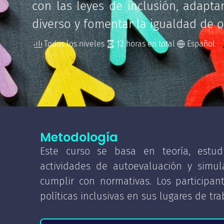
con las leyes de inclusión, adapt
diverso y fomentar la igualdad de 
Todos los niveles
12
Español
Metodología
Este curso se basa en teoría, estudi
actividades de autoevaluación y simula
cumplir con normativas. Los participan
políticas inclusivas en sus lugares de tra